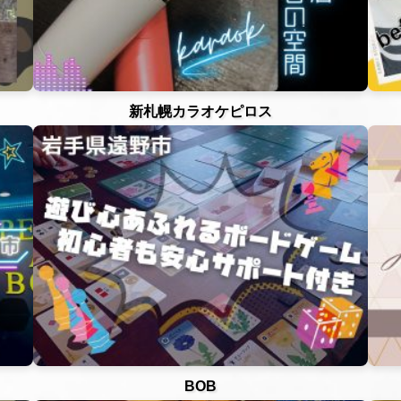
新札幌カラオケピロス
BOB