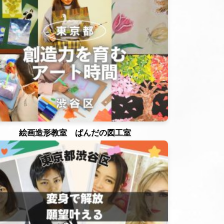
絵画造形教室 ぱんだの図工室