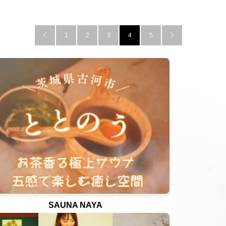
1
2
3
4
5


SAUNA NAYA