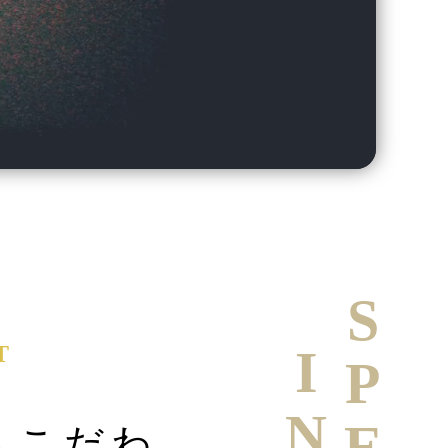
T
へこだわ