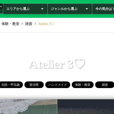
or
エリアから選ぶ
ジャンルから選ぶ
今の気分は
体験・教室
雑貨
Atelier 3♡
Atelier 3♡
北陸・甲信越
新潟県
ハンドメイド
体験・教室
雑貨