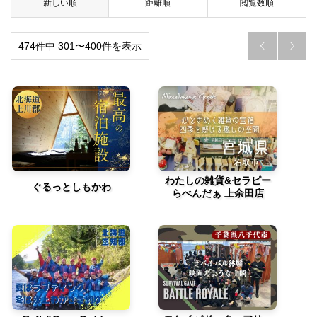
新しい順
距離順
閲覧数順
474件中 301〜400件を表示


わたしの雑貨&セラピー
ぐるっとしもかわ
らべんだぁ 上余田店