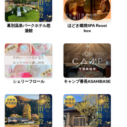
幕別温泉パークホテル悠
ほどき燃焼SPA Reset
湯館
box
シェリーフロール
キャンプ番長ASAHIBASE