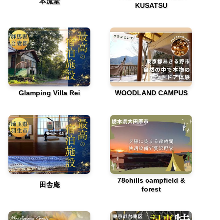
本流堂
KUSATSU
Glamping Villa Rei
WOODLAND CAMPUS
78chills campfield &
田舎庵
forest