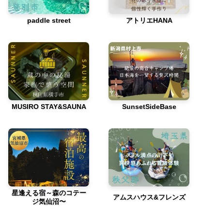
paddle street
アトリエHANA
MUSIRO STAY&SAUNA
SunsetSideBase
星逢える宿～森のコテー
アムスハウス&フレンズ
ジ気仙沼〜