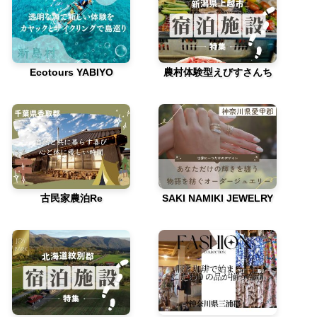
Ecotours YABIYO
農村体験型えびすさんち
古民家農泊Re
SAKI NAMIKI JEWELRY