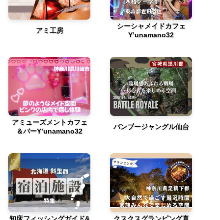
シーシャメイドカフェ
アミ工房
Y’unamano32
アミューズメントカフェ
バンブージャングル仙台
＆バーY’unamano32
知床フィッシングガイド&
クスクスグランピング真