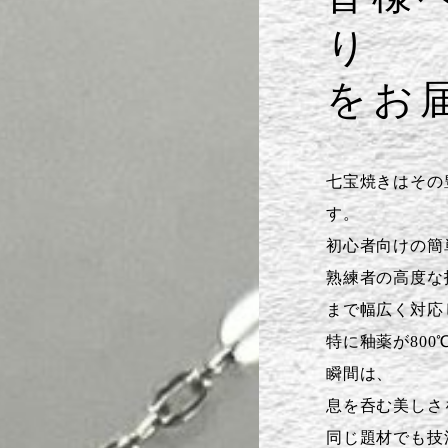
り
をお
七宝焼きはその
す。
初心者向けの簡
熟練者の高度な
まで幅広く対応
特に釉薬が80
瞬間は、
息を呑む美しさ
同じ題材でも技