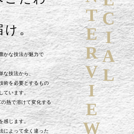
SPECIAL
INTERVIEW
届け。
豊かな技法が魅力で
単な技法から、
技術を必要とするもの
しています。
0℃の熱で溶けて変化する
を感じます。
法によって全く違った