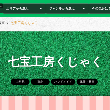
or
エリアから選ぶ
ジャンルから選ぶ
今の気分は
教室
七宝工房くじゃく
七宝工房くじゃく
山形県
東北
ハンドメイド
体験・教室