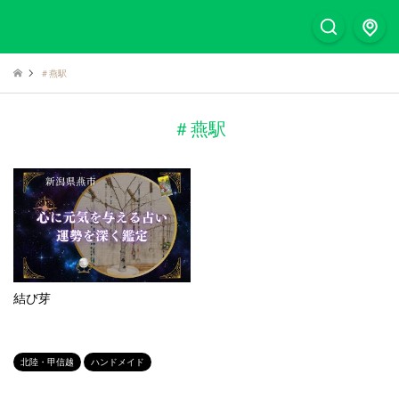
＃燕駅
＃燕駅
結び芽
北陸・甲信越
ハンドメイド