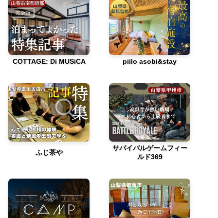
COTTAGE: Di MUSiCA
piilo asobi&stay
サバイバルゲームフィー
ふじ茶や
ルド369