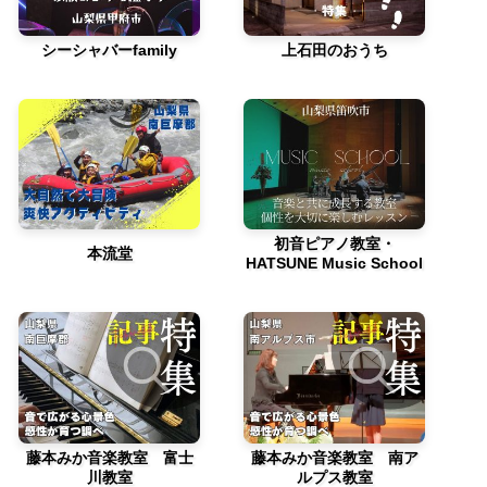
シーシャバーfamily
上石田のおうち
初音ピアノ教室・
本流堂
HATSUNE Music School
藤本みか音楽教室 富士
藤本みか音楽教室 南ア
川教室
ルプス教室