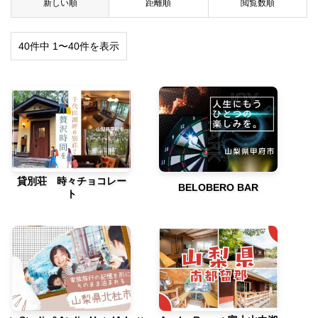
新しい順
距離順
閲覧数順
40件中 1〜40件を表示
貸別荘 時々チョコレー
BELOBERO BAR
ト