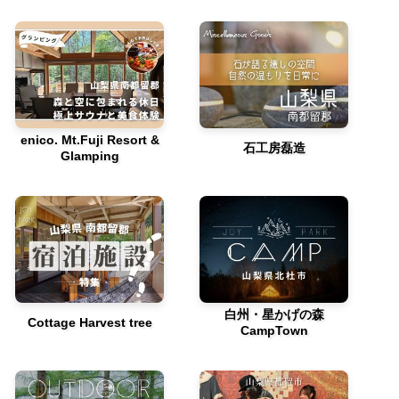
enico. Mt.Fuji Resort &
石工房磊造
Glamping
白州・星かげの森
Cottage Harvest tree
CampTown