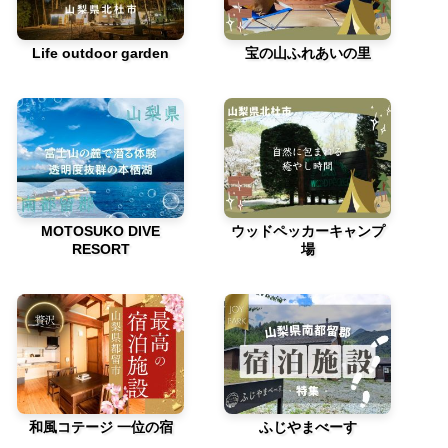
Life outdoor garden
宝の山ふれあいの里
MOTOSUKO DIVE
ウッドペッカーキャンプ
RESORT
場
和風コテージ 一位の宿
ふじやまべーす