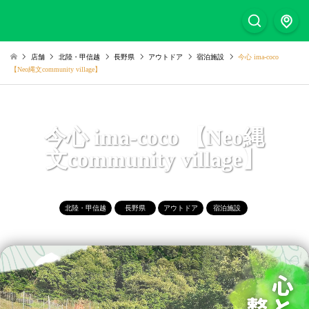
店舗
北陸・甲信越
長野県
アウトドア
宿泊施設
今心 ima-coco
【Neo縄文community village】
今心 ima-coco 【Neo縄
文community village】
北陸・甲信越
長野県
アウトドア
宿泊施設