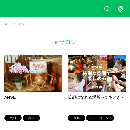
＃サロン
＃サロン
ANGE
笑顔になれる場所～であとき～
九州
占い
東北
アミューズメント