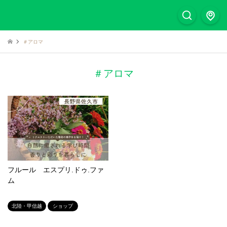
＃アロマ
＃アロマ
フルール エスプリ.ドゥ.ファ
ム
北陸・甲信越
ショップ