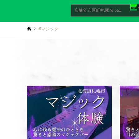
and
#マジック