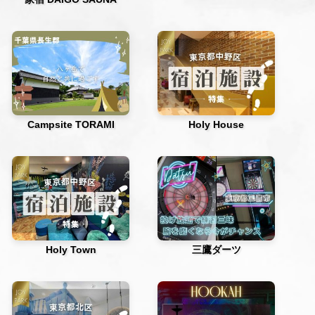
Campsite TORAMI
Holy House
Holy Town
三鷹ダーツ