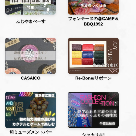
フォンテーヌの森CAMP＆
ふじやまべーす
BBQ1992
CASAICO
Re-Bone/リボーン
和ミューズメントバー
シャカリキ!