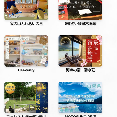
宝の山ふれあいの里
5種占い師蔵木啄智
Heavenly
河畔の宿 碧水荘
フォレストガーデン軽井
MOTOSUKO DIVE