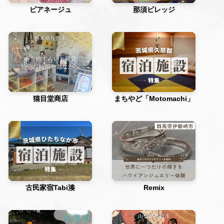
ピアネージュ
那須ビレッジ
猫目堂商店
まちやど「Motomachi」
古民家宿Tabi湊
Remix