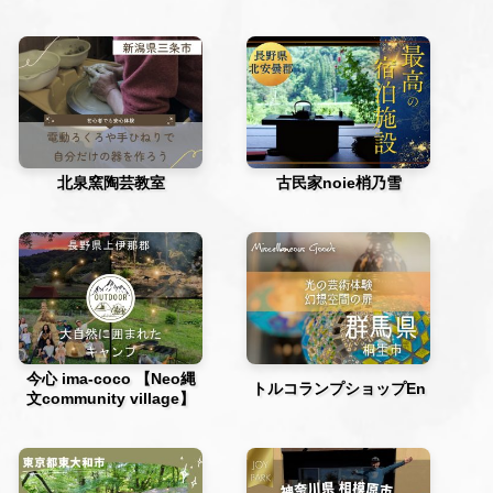
北泉窯陶芸教室
古民家noie梢乃雪
今心 ima-coco 【Neo縄
トルコランプショップEn
文community village】