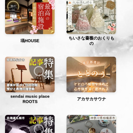
ちいさな薔薇のおくりも
塙HOUSE
の
sendai music place
アカサカサウナ
ROOTS