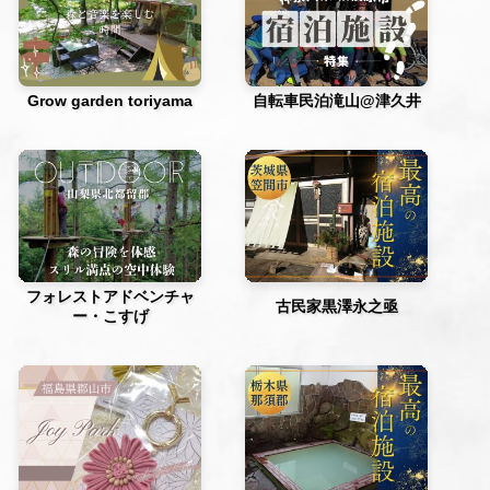
Grow garden toriyama
自転車民泊滝山@津久井
フォレストアドベンチャ
古民家黒澤永之亟
ー・こすげ