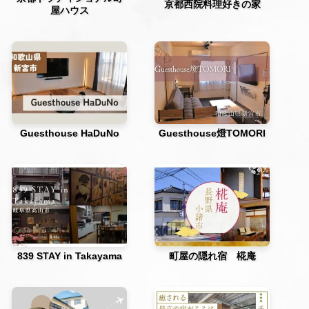
京都西院料理好きの家
屋ハウス
Guesthouse HaDuNo
Guesthouse燈TOMORI
839 STAY in Takayama
町屋の隠れ宿 椛庵