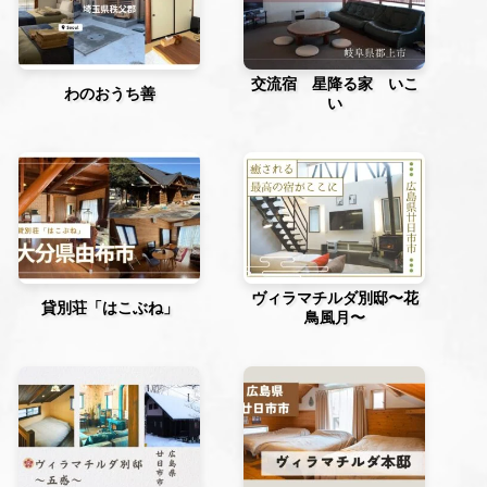
交流宿 星降る家 いこ
わのおうち善
い
ヴィラマチルダ別邸〜花
貸別荘「はこぶね」
鳥風月〜