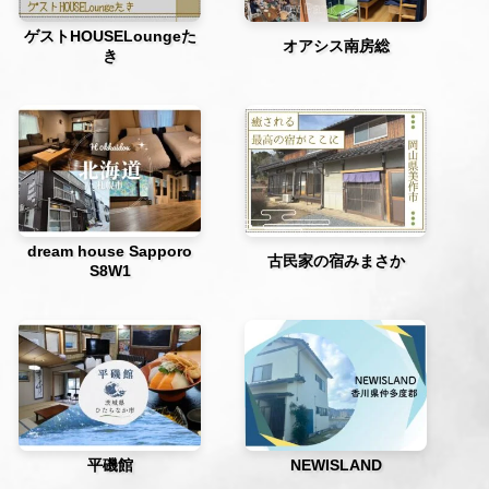
ゲストHOUSELoungeた
オアシス南房総
き
dream house Sapporo
古民家の宿みまさか
S8W1
平磯館
NEWISLAND