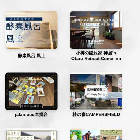
小樽の隠れ家 神居’n
酵素風呂 風土
Otaru Retreat Come Inn
jalanlucu本郷台
桂の森CAMPERSFIELD