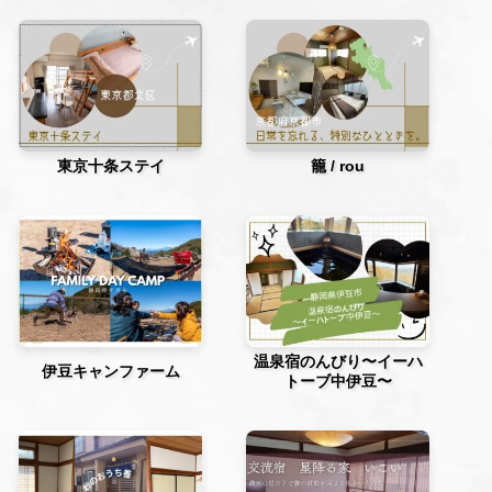
東京十条ステイ
籠 / rou
温泉宿のんびり〜イーハ
伊豆キャンファーム
トーブ中伊豆〜