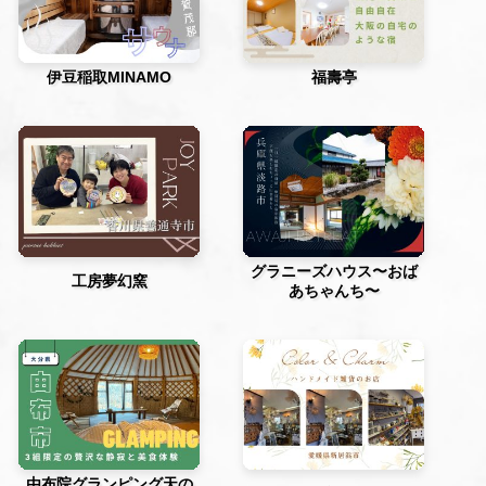
伊豆稲取MINAMO
福壽亭
グラニーズハウス〜おば
工房夢幻窯
あちゃんち〜
由布院グランピング天の