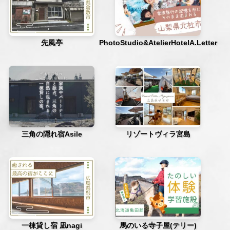
先風亭
PhotoStudio&AtelierHotelA.Letter
三角の隠れ宿Asile
リゾートヴィラ宮島
一棟貸し宿 凪nagi
馬のいる寺子屋(テリー)