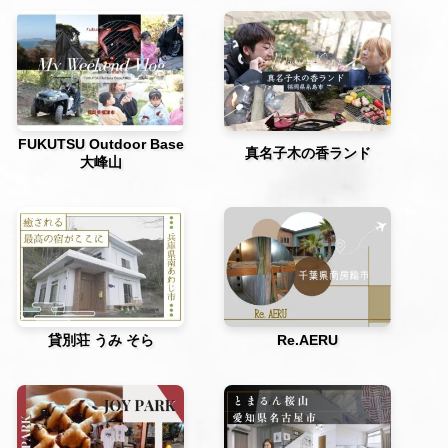
FUKUTSU Outdoor Base
真名子木の香ランド
大峰山
貸別荘 うみ そら
Re.AERU