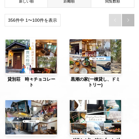
新しい順
距離順
閲覧数順
356件中 1〜100件を表示


貸別荘 時々チョコレー
黒潮の家(一棟貸し、ドミ
ト
トリー)