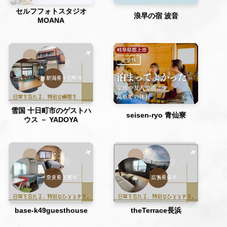
セルフフォトスタジオ
浪早の宿 波音
MOANA
雪国 十日町市のゲストハ
seisen-ryo 青仙寮
ウス － YADOYA
base-k49guesthouse
theTerrace長浜