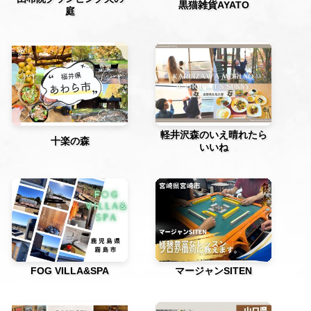
黒猫雑貨AYATO
庭
軽井沢森のいえ晴れたら
十楽の森
いいね
FOG VILLA&SPA
マージャンSITEN