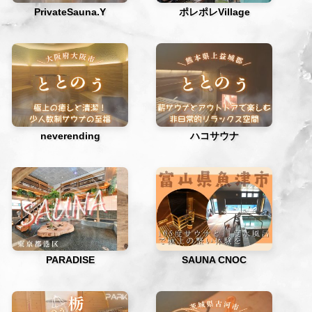
PrivateSauna.Y
ポレポレVillage
neverending
ハコサウナ
PARADISE
SAUNA CNOC