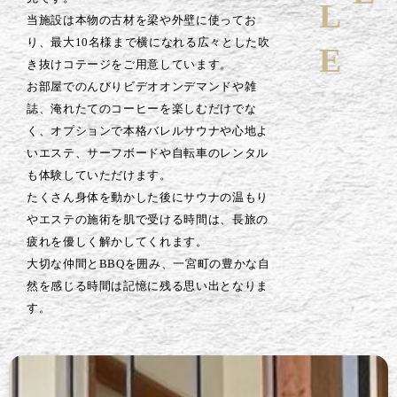
当施設は本物の古材を梁や外壁に使ってお
り、最大10名様まで横になれる広々とした吹
き抜けコテージをご用意しています。
お部屋でのんびりビデオオンデマンドや雑
誌、淹れたてのコーヒーを楽しむだけでな
く、オプションで本格バレルサウナや心地よ
いエステ、サーフボードや自転車のレンタル
も体験していただけます。
たくさん身体を動かした後にサウナの温もり
やエステの施術を肌で受ける時間は、長旅の
疲れを優しく解かしてくれます。
大切な仲間とBBQを囲み、一宮町の豊かな自
然を感じる時間は記憶に残る思い出となりま
す。