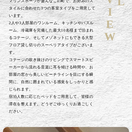
マリンスポーツが盛んなこの町で、お好みのス
タイルに合わせた3つの客室タイプをご用意して
います。
2人や3人部屋のワンルーム、キッチンやバスル
ーム、冷蔵庫を完備した最大10名様まで泊まれ
るコテージ、そしてメゾネットにもできる大型
フロア貸し切りのスーペリアタイプがございま
す。
コテージの吹き抜けのリビングでスマートスピ
ーカーから流れる音楽に耳を傾ける時間や、お
部屋の窓から美しいビーチラインを目にする瞬
間に、自然に囲まれている感覚をしっかりと感
じられます。
宿泊人数に応じたベッドをご用意して、皆様の
滞在を整えます。どうぞごゆっくりお過ごしく
ださい。