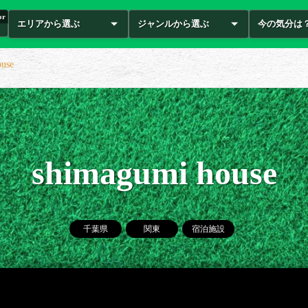
or
エリアから選ぶ
ジャンルから選ぶ
今の気分は
ouse
shimagumi house
千葉県
関東
宿泊施設