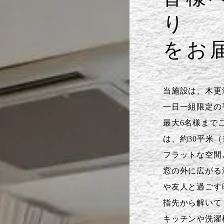
り
をお
当施設は、木更
一日一組限定の
最大6名様まで
は、約30平米（
フラットな空間
窓の外に広がる
や友人と過ごす
指先から解いて
キッチンや洗濯