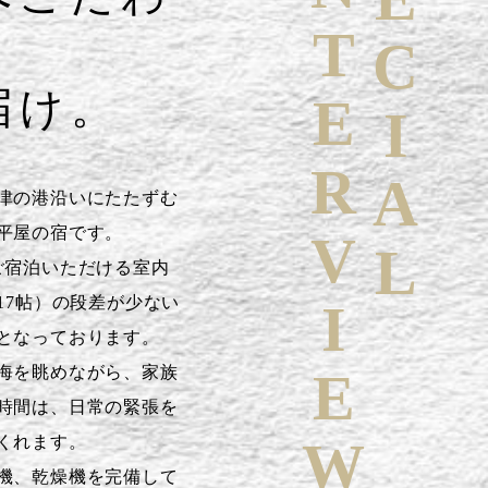
SPECIAL
INTERVIEW
届け。
津の港沿いにたたずむ
平屋の宿です。
ご宿泊いただける室内
17帖）の段差が少ない
となっております。
海を眺めながら、家族
時間は、日常の緊張を
くれます。
機、乾燥機を完備して