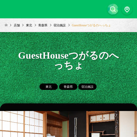
店舗
東北
青森県
宿泊施設
GuestHouseつがるのへっちょ
GuestHouseつがるのへ
っちょ
東北
青森県
宿泊施設