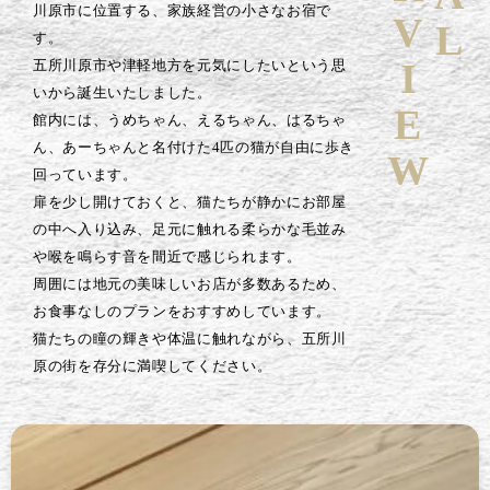
川原市に位置する、家族経営の小さなお宿で
す。
五所川原市や津軽地方を元気にしたいという思
いから誕生いたしました。
館内には、うめちゃん、えるちゃん、はるちゃ
ん、あーちゃんと名付けた4匹の猫が自由に歩き
回っています。
扉を少し開けておくと、猫たちが静かにお部屋
の中へ入り込み、足元に触れる柔らかな毛並み
や喉を鳴らす音を間近で感じられます。
周囲には地元の美味しいお店が多数あるため、
お食事なしのプランをおすすめしています。
猫たちの瞳の輝きや体温に触れながら、五所川
原の街を存分に満喫してください。