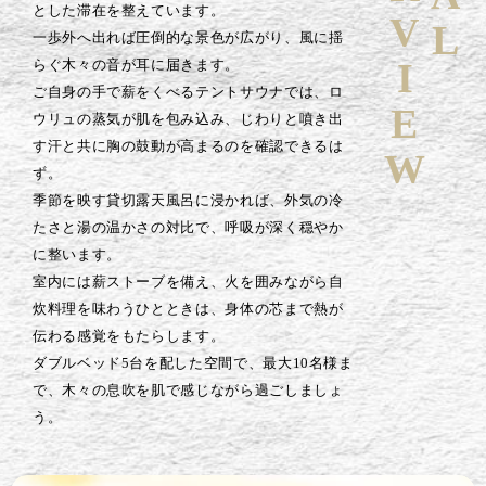
とした滞在を整えています。
一歩外へ出れば圧倒的な景色が広がり、風に揺
らぐ木々の音が耳に届きます。
ご自身の手で薪をくべるテントサウナでは、ロ
ウリュの蒸気が肌を包み込み、じわりと噴き出
す汗と共に胸の鼓動が高まるのを確認できるは
ず。
季節を映す貸切露天風呂に浸かれば、外気の冷
たさと湯の温かさの対比で、呼吸が深く穏やか
に整います。
室内には薪ストーブを備え、火を囲みながら自
炊料理を味わうひとときは、身体の芯まで熱が
伝わる感覚をもたらします。
ダブルベッド5台を配した空間で、最大10名様ま
で、木々の息吹を肌で感じながら過ごしましょ
う。