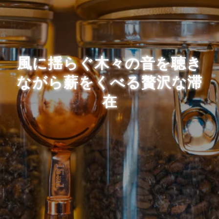
風に揺らぐ木々の音を聴き
ながら薪をくべる贅沢な滞
在