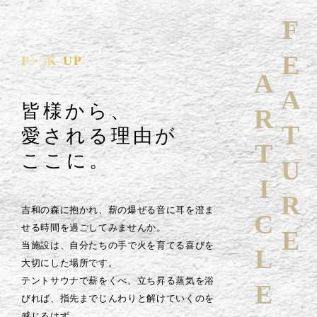
FEATURE
PICK UP
ARTICLE
皆様から、
愛される理由が
ここに。
吉和の森に抱かれ、薪の爆ぜる音に耳を澄ま
せる時間を過ごしてみませんか。
当施設は、自分たちの手で火を育てる喜びを
大切にした場所です。
テントサウナで薪をくべ、立ち昇る蒸気を浴
びれば、指先までじんわりと解けていくのを
感じるはず。