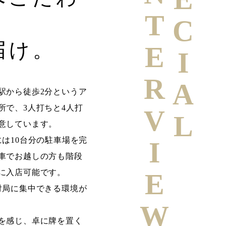
SPECIAL
INTERVIEW
届け。
駅から徒歩2分というア
所で、3人打ちと4人打
意しています。
には10台分の駐車場を完
車でお越しの方も階段
に入店可能です。
対局に集中できる環境が
を感じ、卓に牌を置く