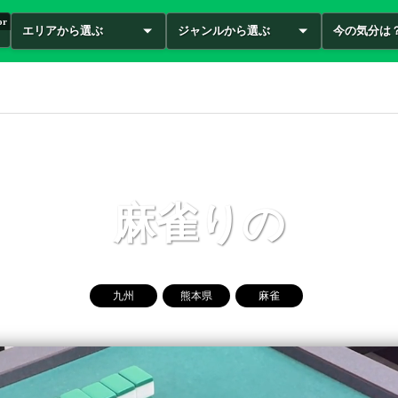
or
エリアから選ぶ
ジャンルから選ぶ
今の気分は
麻雀りの
九州
熊本県
麻雀