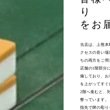
り
をお
当店は、上熊本
クセスの良い場
ちの両方をご用
店舗の1階部分
備しており、お
を上がってすぐ
2階へ進むと、
整っています。
指先で牌の彫り