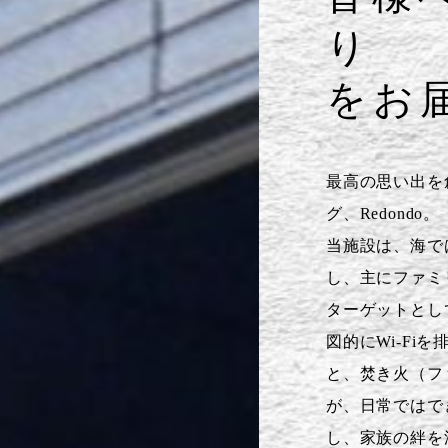
り
をお
最高の思い出を
グ、Redondo。
当施設は、海で
し、主にファミ
ターゲットとし
図的にWi-Fi
と、焚き火（フ
が、日常ではで
し、家族の絆を