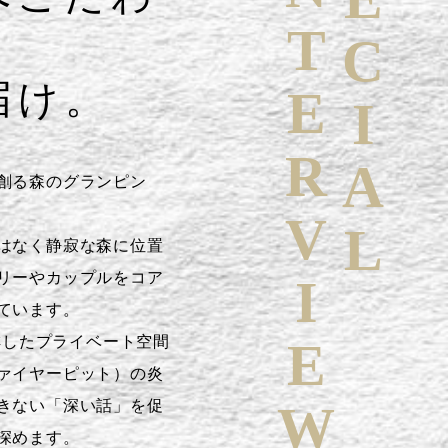
SPECIAL
INTERVIEW
届け。
創る森のグランピン
はなく静寂な森に位置
リーやカップルをコア
ています。
を排したプライベート空間
ァイヤーピット）の炎
きない「深い話」を促
深めます。