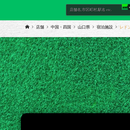
and
店舗
中国・四国
山口県
宿泊施設
レド