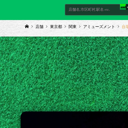
and
店舗
東京都
関東
アミューズメント
台