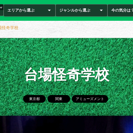
or
エリアから選ぶ
ジャンルから選ぶ
今の気分は
場怪奇学校
台場怪奇学校
東京都
関東
アミューズメント