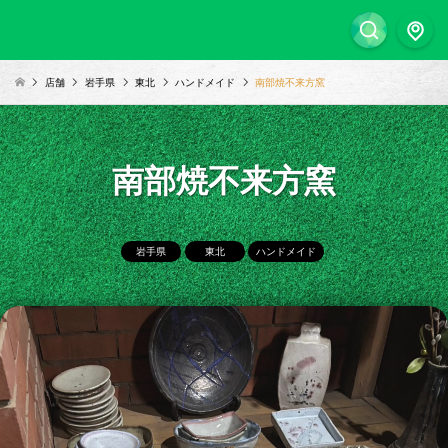
店舗
岩手県
東北
ハンドメイド
南部焼不来方窯
南部焼不来方窯
岩手県
東北
ハンドメイド