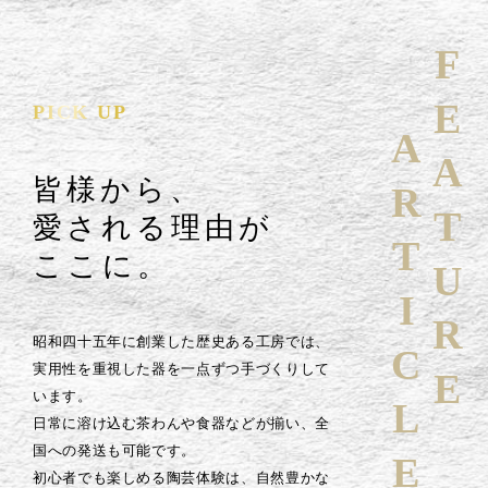
FEATURE
PICK UP
ARTICLE
皆様から、
愛される理由が
ここに。
昭和四十五年に創業した歴史ある工房では、
実用性を重視した器を一点ずつ手づくりして
います。
日常に溶け込む茶わんや食器などが揃い、全
国への発送も可能です。
初心者でも楽しめる陶芸体験は、自然豊かな