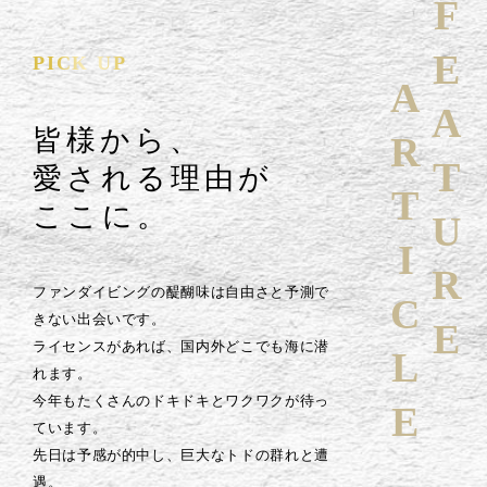
FEATURE
PICK UP
ARTICLE
皆様から、
愛される理由が
ここに。
ファンダイビングの醍醐味は自由さと予測で
きない出会いです。
ライセンスがあれば、国内外どこでも海に潜
れます。
今年もたくさんのドキドキとワクワクが待っ
ています。
先日は予感が的中し、巨大なトドの群れと遭
遇。