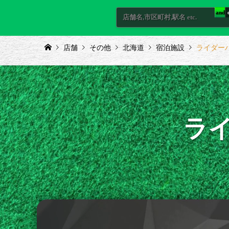
and
店舗
その他
北海道
宿泊施設
ライダーハウ
ライ