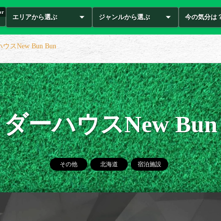
or
エリアから選ぶ
ジャンルから選ぶ
今の気分は
スNew Bun Bun
ダーハウスNew Bun 
その他
北海道
宿泊施設