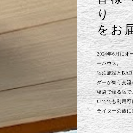
り
をお
2024年6月に
ーハウス。
宿泊施設とBA
ダーが集う交流
寝袋で寝る宿で
いてでも利用可
ライダーの旅に