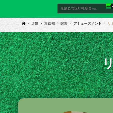
and
店舗
東京都
関東
アミューズメント
リ