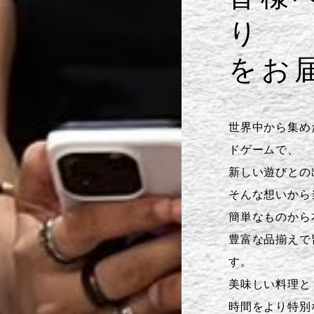
り
をお
世界中から集めた
ドゲームで、
新しい遊びとの
そんな想いから
簡単なものから
豊富な品揃えで
す。
美味しい料理と
時間をより特別