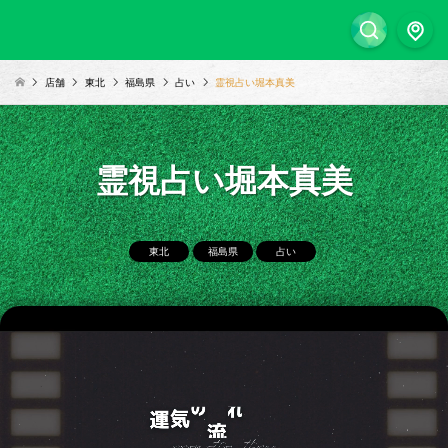
店舗
東北
福島県
占い
霊視占い堀本真美
霊視占い堀本真美
東北
福島県
占い