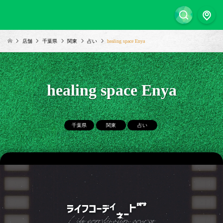
店舗
千葉県
関東
占い
healing space Enya
healing space Enya
千葉県
関東
占い